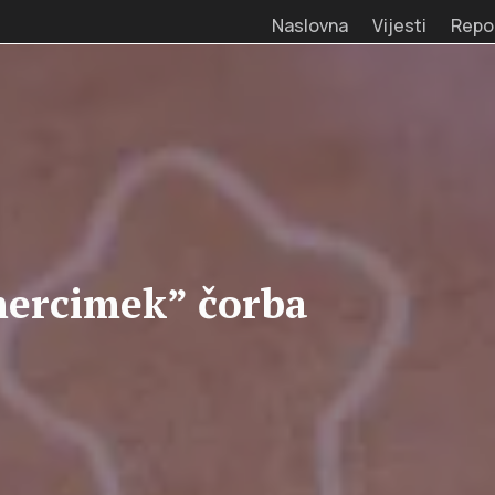
Naslovna
Vijesti
Repo
mercimek” čorba