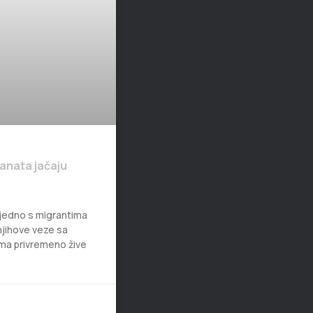
anata jačaju
ajedno s migrantima
 njihove veze sa
ima privremeno žive