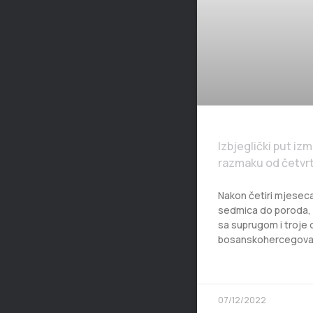
Izbjeglički put izm
razmaku od četvrt
Nakon četiri mjeseca
sedmica do poroda, Le
sa suprugom i troje 
bosanskohercegova
07/12/2022