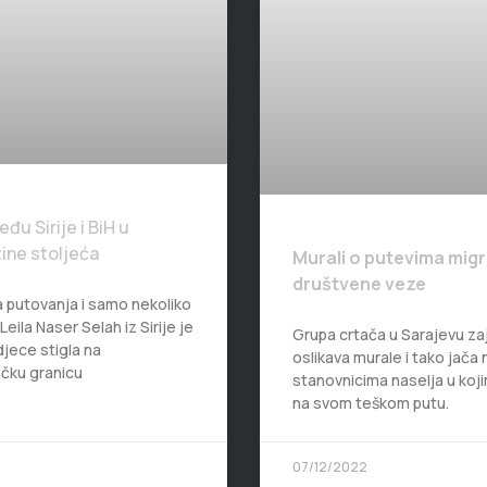
eđu Sirije i BiH u
ine stoljeća
Murali o putevima migr
društvene veze
 putovanja i samo nekoliko
ila Naser Selah iz Sirije je
Grupa crtača u Sarajevu z
djece stigla na
oslikava murale i tako jača
čku granicu
stanovnicima naselja u koj
na svom teškom putu.
07/12/2022